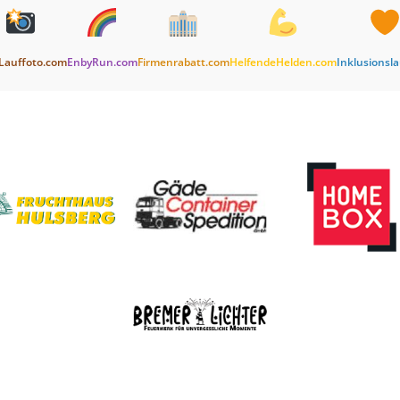
Lauffoto.com
EnbyRun.com
Firmenrabatt.com
HelfendeHelden.com
Inklusionsl