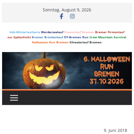
Skip
Sonntag, August 9, 2026
to
content
hkk-Winterlaufserie
Werderseelauf
Frauenlauf Bremen
Bremer Firmenlauf
zur Spätschicht
Bremer Brückenlauf
OT-Bremen Run
Crow Mountain Survival
Halloween Run Bremen
Silvesterlauf Bremen
9. Juni 2018