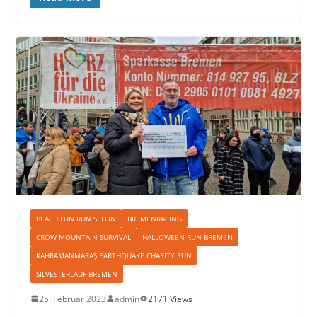
BEACH FUN RUN SELLIN
BREMENRACING
CROW MOUNTAIN SURVIVAL
HALLOWEEN-RUN-BREMEN
KAHRAMANMARAŞ EARTHQUAKE CHARITY RUN
SILVESTERLAUF BREMEN
25. Februar 2023
admin
2171 Views